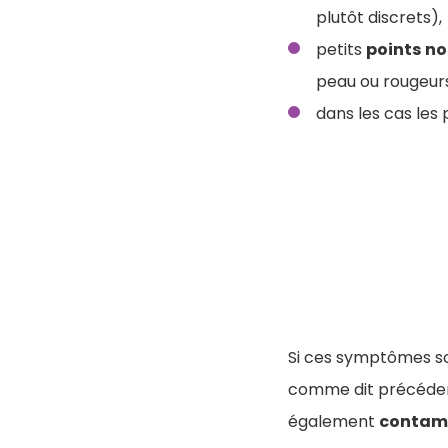
plutôt discrets),
petits
points
no
peau ou rougeur
dans les cas les
Si ces symptômes son
comme dit précédemm
également
contam