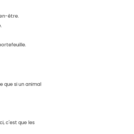
en-être.
.
rtefeuille.
e que si un animal
i, c'est que les