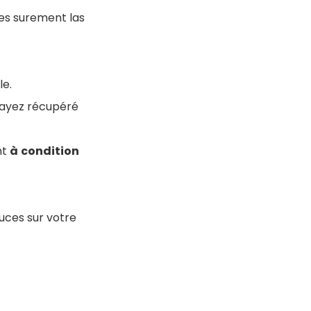
es surement las
le.
 ayez récupéré
nt
à
condition
uces sur votre