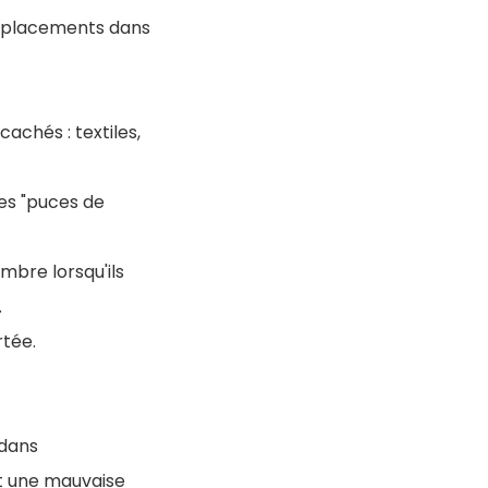
 déplacements dans
achés : textiles,
les "puces de
bre lorsqu'ils
.
rtée.
 dans
et une mauvaise