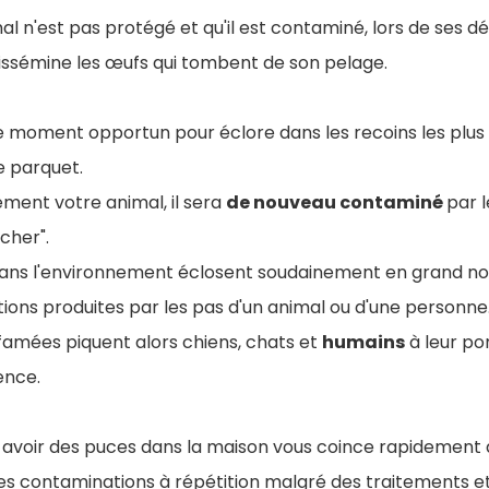
mal n'est pas protégé et qu'il est contaminé, lors de ses
dissémine les œufs qui tombent de son pelage.
 moment opportun pour éclore dans les recoins les plus c
e parquet.
uement votre animal, il sera
de nouveau contaminé
par 
cher".
ans l'environnement éclosent soudainement en grand nom
tions produites par les pas d'un animal ou d'une personne
famées piquent alors chiens, chats et
humains
à leur po
ence.
, avoir des puces dans la maison vous coince rapidement
des contaminations à répétition malgré des traitements 