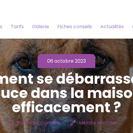
s
Tarifs
Galerie
Fiches conseils
Actualités
06 octobre 2023
ent se débarrasse
uce dans la mais
efficacement ?
bookmark_border
edit
Parasites, Conseils
Mélany Marchal