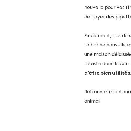
nouvelle pour vos
f
de payer des pipette
Finalement, pas de s
La bonne nouvelle e
une maison délaissée
Il existe dans le co
d'être bien utilisés
Retrouvez maintenan
animal.