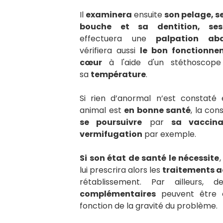
Il
examinera
ensuite
son pelage, se
bouche et sa dentition, se
effectuera une
palpation ab
vérifiera aussi
le bon fonctionne
cœur
à l'aide d'un stéthoscope
sa
température
.
Si rien d’anormal n’est constaté
animal est
en bonne santé
, la con
se poursuivre
par
sa vaccina
vermifugation
par exemple.
Si son état de santé le nécessite
,
lui prescrira alors les
traitements 
rétablissement. Par ailleurs, 
complémentaires
peuvent être 
fonction de la gravité du problème.