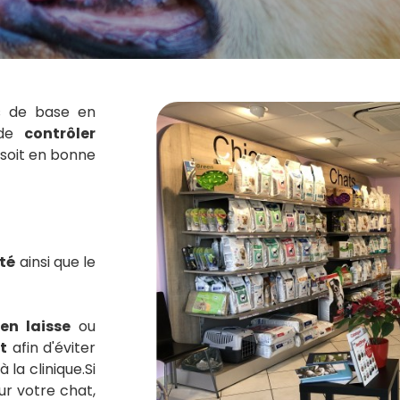
us de base en
t de
contrôler
 soit en bonne
nté
ainsi que le
en laisse
ou
t
afin d'éviter
 la clinique.Si
r votre chat,