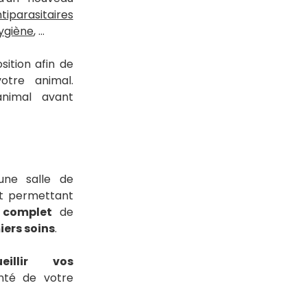
tiparasitaires
hygiène
, ...
ition afin de
otre animal.
animal avant
une salle de
nt permettant
 complet
de
iers soins
.
ueillir vos
nté de votre