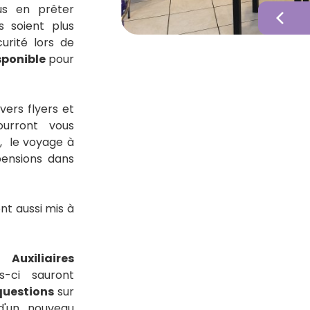
s en prêter
chevron_left
ns soient plus
urité lors de
sponible
pour
vers flyers et
ourront vous
, le voyage à
pensions dans
nt aussi mis à
os
Auxiliaires
es-ci sauront
 questions
sur
 d'un nouveau