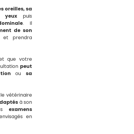
s oreilles, sa
s yeux
puis
dominale
. Il
ment de son
 et prendra
 et que votre
sultation
peut
tion
ou
sa
 le vétérinaire
adaptés
à son
des
examens
envisagés en