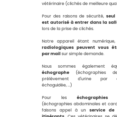
vétérinaire (clichés de meilleure qual
Pour des raisons de sécurité,
seul
est autorisé à entrer dans la sal
lors de la prise de clichés.
Notre appareil étant numérique
radiologiques peuvent vous êt
par mail
sur simple demande.
Nous sommes également équ
échographe
(échographies de 
prélèvement d'urine par cy
échoguidée, ...)
Pour les
échographies s
(échographies abdominales et card
faisons appel à un
service de
itinérants
. Ces vétérinaires se d