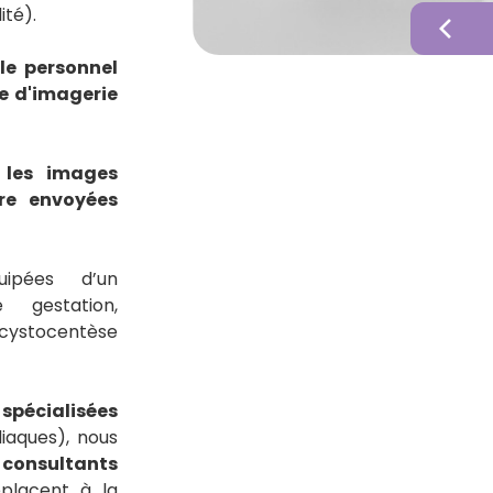
ité).
chevron_left
 le personnel
le d'imagerie
,
les images
re envoyées
ipées d’un
gestation,
stocentèse
pécialisées
iaques), nous
 consultants
éplacent à la