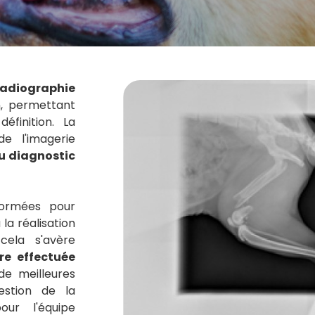
radiographie
n, permettant
éfinition. La
e l'imagerie
u diagnostic
 formées pour
 la réalisation
cela s'avère
re effectuée
de meilleures
estion de la
our l'équipe