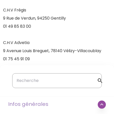
C.H.V Frégis
9 Rue de Verdun, 94250 Gentilly
01 49 85 83 00
C.H.V Advetia
9 Avenue Louis Breguet, 78140 Vélizy-Villacoublay
01 75 45 91 09
search
Infos générales
expand_less