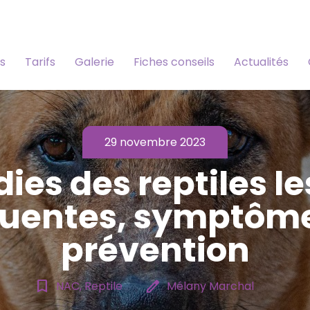
s
Tarifs
Galerie
Fiches conseils
Actualités
29 novembre 2023
ies des reptiles le
quentes, symptôme
prévention
bookmark_border
edit
NAC, Reptile
Mélany Marchal