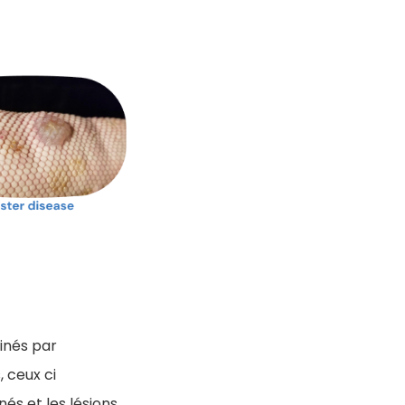
inés par
, ceux ci
és et les lésions