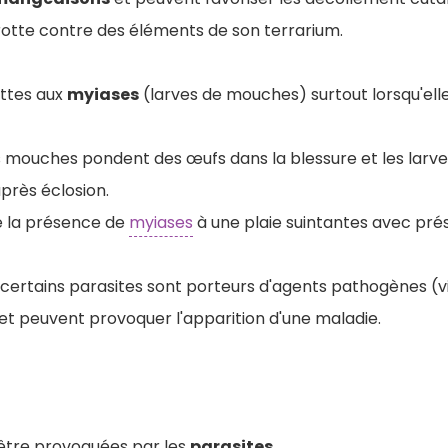
frotte contre des éléments de son terrarium.
ettes aux
myiases
(larves de mouches) surtout lorsqu'elle
es mouches pondent des œufs dans la blessure et les larv
après éclosion.
e la présence de
myiases
à une plaie suintantes avec pré
, certains parasites sont porteurs d'agents pathogènes (vi
et peuvent provoquer l'apparition d'une maladie.
 être provoquées par les
parasites
.