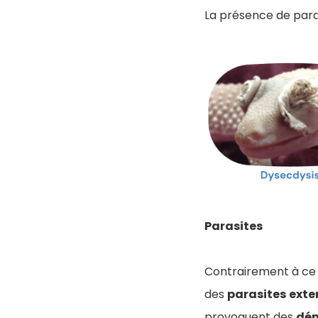
La présence de para
Parasites
Contrairement à ce q
des
parasites
exte
provoquent des
dé