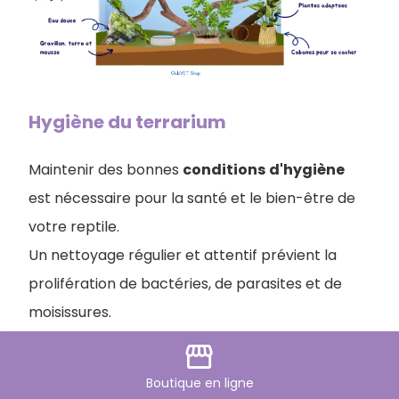
Hygiène du terrarium
Maintenir des bonnes
conditions
d'hygiène
est nécessaire pour la santé et le bien-être de
votre reptile.
Un nettoyage régulier et attentif prévient la
prolifération de bactéries, de parasites et de
moisissures.
storefront
Un terrarium
humide
demandera plus
Boutique
en ligne
d'attention qu'un terrarium sec.