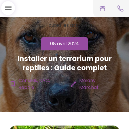
menu
storefront
chevron_left
Toutes les actualités
08 avril 2024
Installer un terrarium pour
reptiles : Guide complet
Conseils, NAC,
Mélany
bookmark_border
edit
Reptile
Marchal