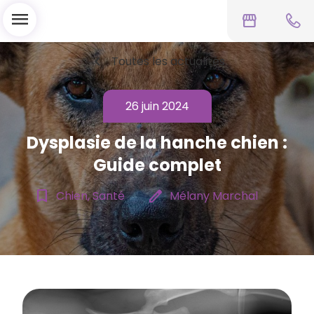
menu
storefront
chevron_left
Toutes les actualités
26 juin 2024
Dysplasie de la hanche chien :
Guide complet
bookmark_border
edit
Chien, Santé
Mélany Marchal