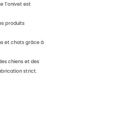
e Tonivet est
es produits
ns et chats grâce à
des chiens et des
brication strict.