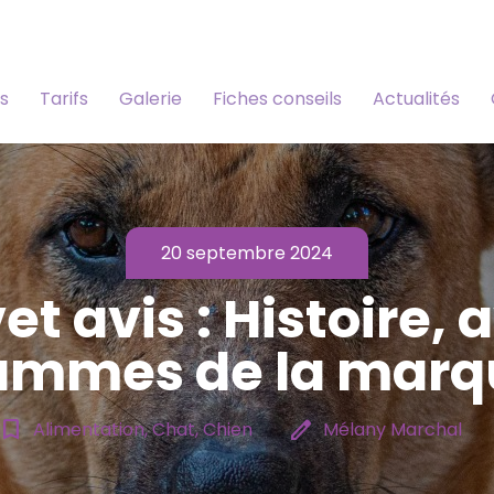
s
Tarifs
Galerie
Fiches conseils
Actualités
20 septembre 2024
et avis : Histoire, a
ammes de la marq
ookmark_border
edit
Alimentation, Chat, Chien
Mélany Marchal