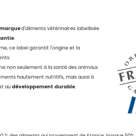
 marque
d'aliments vétérinaires labellisée
rantie
.
me, ce label garantit l'origine et la
ents.
insi non seulement à la santé des animaux
ments hautement nutritifs, mais aussi à
et au
développement
durable
.
90 % des aliments qui proviennent de France, lorsque 50% 