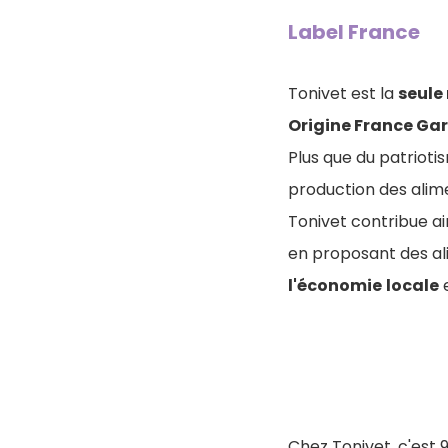
Label France
Tonivet est la
seule
Origine France Ga
Plus que du patriotis
production des alim
Tonivet contribue a
en proposant des ali
l'économie
locale
Chez Tonivet, c'est 