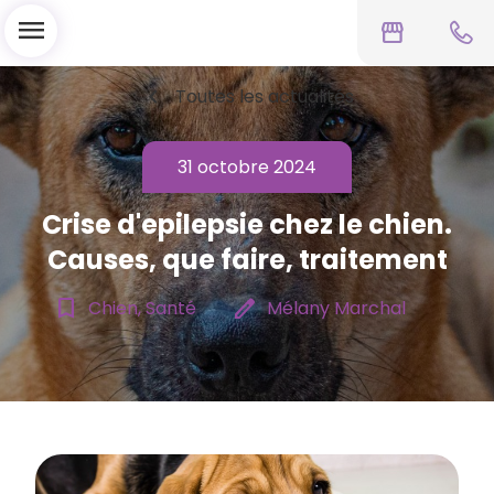
menu
storefront
chevron_left
Toutes les actualités
31 octobre 2024
Crise d'epilepsie chez le chien.
Causes, que faire, traitement
bookmark_border
edit
Chien, Santé
Mélany Marchal