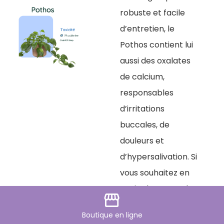
robuste et facile
d’entretien, le
Pothos contient lui
aussi des oxalates
de calcium,
responsables
d’irritations
buccales, de
douleurs et
d’hypersalivation. Si
vous souhaitez en
avoir chez vous, Il
storefront
vaut mieux le placer
Boutique
en ligne
hors de portée.