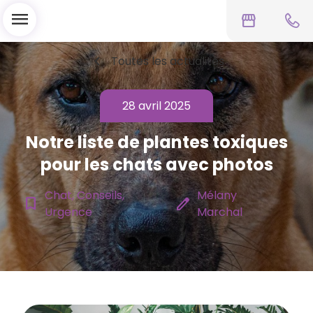
menu
storefront
chevron_left
Toutes les actualités
28 avril 2025
Notre liste de ​plantes toxiques
pour les chats avec photos
Chat, Conseils,
Mélany
bookmark_border
edit
Urgence
Marchal