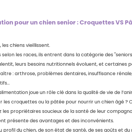
tion pour un chien senior : Croquettes VS P
es chiens vieillissent.
s selon les races, ils entrent dans la catégorie des "seniors
entit, leurs besoins nutritionnels évoluent, et certaines p
ître : arthrose, problèmes dentaires, insuffisance rénale
tifs…
limentation joue un rôle clé dans la qualité de vie de l’ani
ier les croquettes ou la pâtée pour nourrir un chien âgé ?
 les propriétaires soucieux de la santé de leur compagno
nt présente des avantages et des inconvénients.
 profil du chien, de son état de santé, de ses goûts et d