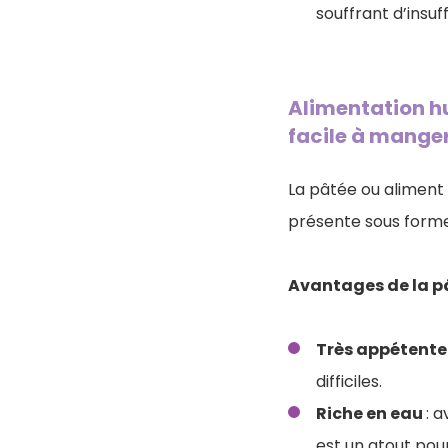
souffrant d’insuf
Alimentation hu
facile à mange
La pâtée ou aliment 
présente sous forme
Avantages de la 
T
rès appétent
difficiles.
Riche en eau
: 
est un atout pou