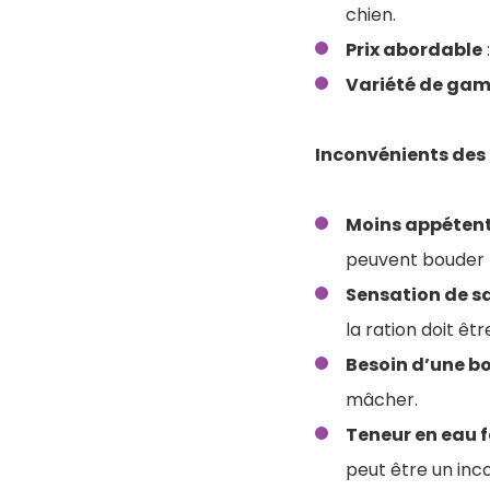
chien.
Prix abordable
Variété de ga
Inconvénients des
Moins appéten
peuvent bouder 
Sensation de sa
la ration doit êt
Besoin d’une b
mâcher.
Teneur en eau f
peut être un inc