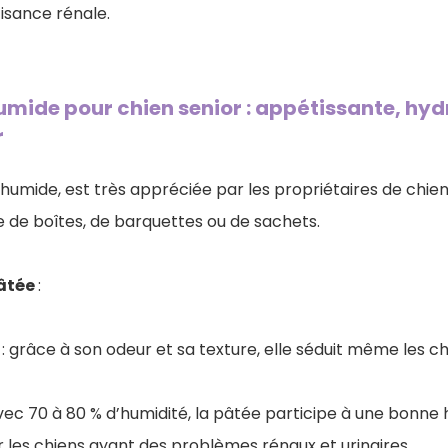
fisance rénale.
mide pour chien senior : appétissante, hyd
r
humide, est très appréciée par les propriétaires de chiens
 de boîtes, de barquettes ou de sachets.
pâtée
:
e
: grâce à son odeur et sa texture, elle séduit même les ch
avec 70 à 80 % d’humidité, la pâtée participe à une bonne 
r les chiens ayant des problèmes rénaux et urinaires.