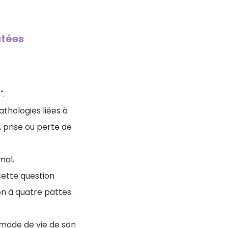
âtées
".
athologies liées à
, prise ou perte de
mal.
 Cette question
n à quatre pattes.
u mode de vie de son