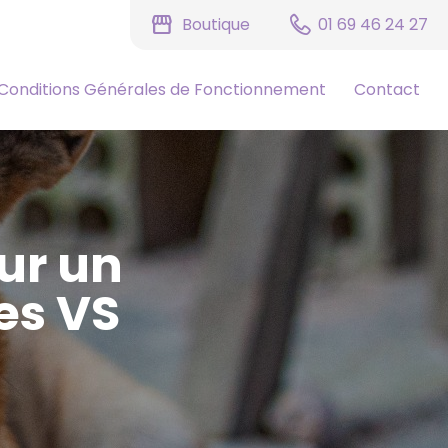
storefront
Boutique
01 69 46 24 27
Conditions Générales de Fonctionnement
Contact
ur un
es VS