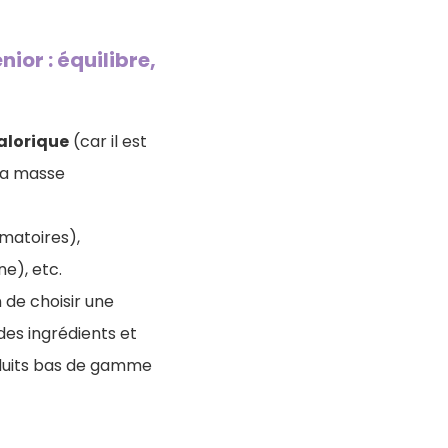
ior : équilibre,
alorique
(car il est
 sa masse
mmatoires),
e), etc.
 de choisir une
des ingrédients et
roduits bas de gamme