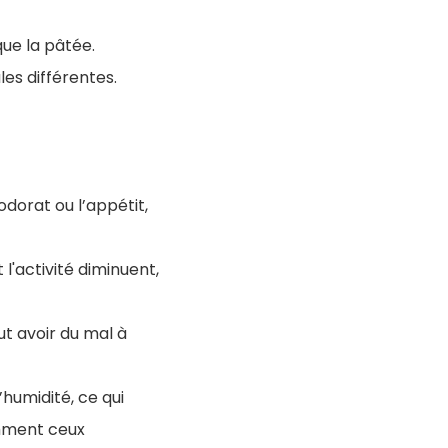
que la pâtée.
s différentes.
dorat ou l’appétit,
 l'activité diminuent,
ut avoir du mal à
humidité, ce qui
amment ceux