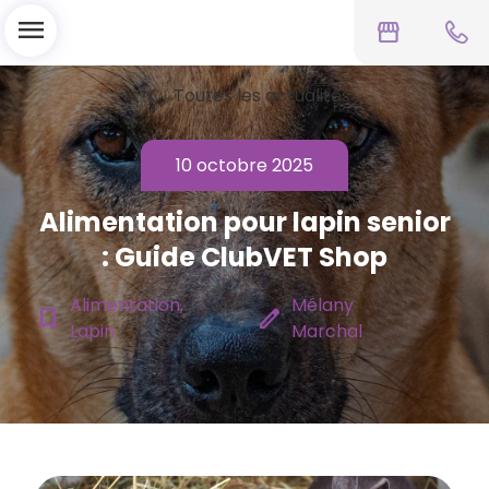
menu
storefront
chevron_left
Toutes les actualités
10 octobre 2025
Alimentation pour lapin senior
: Guide ClubVET Shop
Alimentation,
Mélany
bookmark_border
edit
Lapin
Marchal