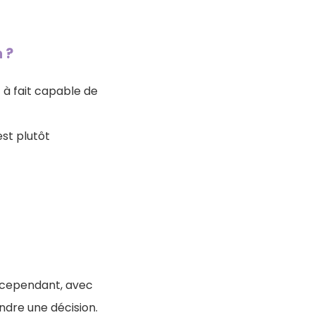
 ?
ut à fait capable de
est plutôt
é, cependant, avec
ndre une décision.