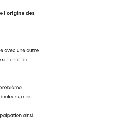
re
l'origine
des
mme avec une autre
si l'arrêt de
 problème.
douleurs, mais
 palpation ainsi