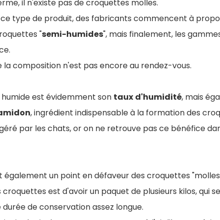
rme, il n'existe pas de croquettes molles.
 ce type de produit, des fabricants commencent à propo
roquettes "
semi-humides
", mais finalement, les gamme
nce.
de la composition n'est pas encore au rendez-vous.
ent humide est évidemment son
taux
d'humidité
, mais ég
'amidon
, ingrédient indispensable à la formation des cro
igéré par les chats, or on ne retrouve pas ce bénéfice da
t également un point en défaveur des croquettes "molles"
es croquettes est d'avoir un paquet de plusieurs kilos, qui s
 durée de conservation assez longue.