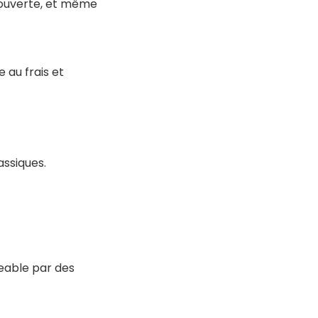
is ouverte, et même
 au frais et
assiques
.
eable par des