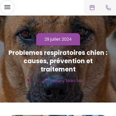
menu
storefront
chevron_left
Toutes les actualités
29 juillet 2024
Problemes respiratoires chien :
causes, prévention et
traitement
bookmark_border
edit
Mélany Marchal