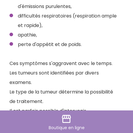
d'émissions purulentes,
difficultés respiratoires (respiration ample
et rapide),
apathie,
perte d'appétit et de poids.
Ces symptômes s'aggravent avec le temps.
Les tumeurs sont identifiées par divers
examens.
Le type de la tumeur détermine la possibilité
de traitement.
Il est parfois possible d'intervenir
storefront
chirurgicalement.
Boutique
en ligne
Cela dépend du type de la tumeur, de sa