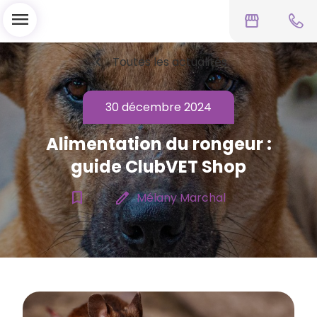
menu
storefront
chevron_left
Toutes les actualités
30 décembre 2024
Alimentation du rongeur :
guide ClubVET Shop
bookmark_border
edit
Mélany Marchal