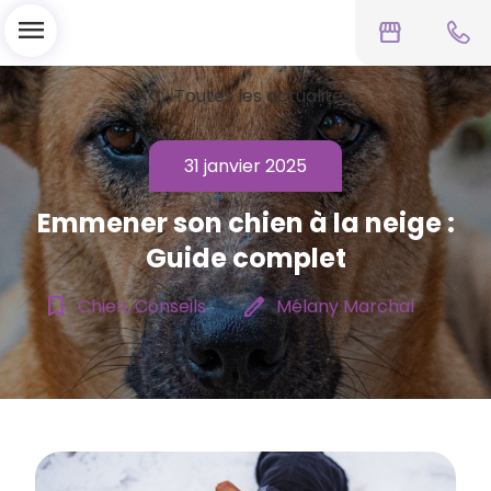
menu
storefront
chevron_left
Toutes les actualités
31 janvier 2025
Emmener son chien à la neige​ :
Guide complet
bookmark_border
edit
Chien, Conseils
Mélany Marchal