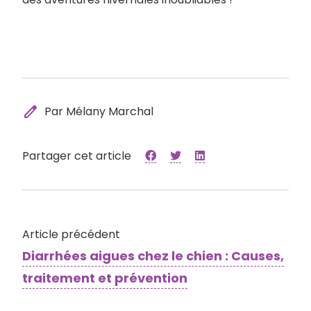
edit
Par Mélany Marchal
Partager cet article
Article précédent
Diarrhées aigues chez le chien : Causes,
traitement et prévention